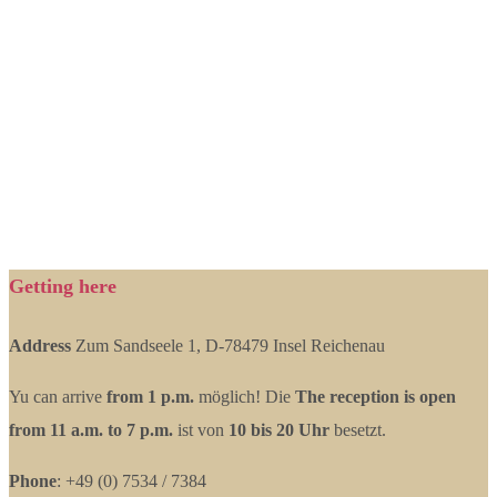
Getting here
Address
Zum Sandseele 1, D-78479 Insel Reichenau
Yu can arrive
from 1 p.m.
möglich! Die
The reception is open
from 11 a.m. to 7 p.m.
ist von
10 bis 20 Uhr
besetzt.
Phone
: +49 (0) 7534 / 7384